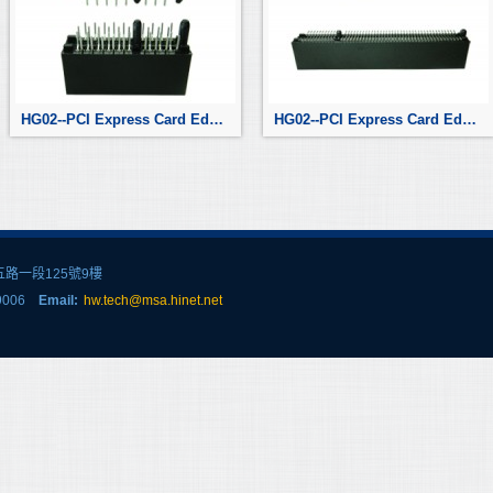
HG02--PCI Express Card Edge Connector
HG02--PCI Express Card Edge Connector
路一段125號9樓
1-9006
Email:
hw.tech@msa.hinet.net