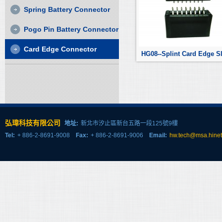
Spring Battery Connector
Pogo Pin Battery Connector
Card Edge Connector
HG08--Splint Card Edge Sl
弘瑋科技有限公司
地址:
新北市汐止區新台五路一段125號9樓
Tel:
+ 886-2-8691-9008
Fax:
+ 886-2-8691-9006
Email:
hw.tech@msa.hinet